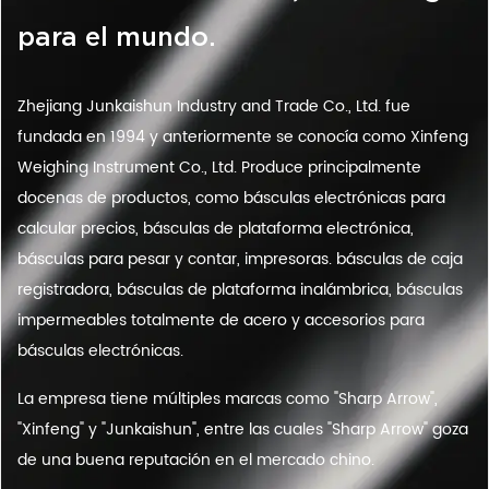
para el mundo.
Zhejiang Junkaishun Industry and Trade Co., Ltd. fue
fundada en 1994 y anteriormente se conocía como Xinfeng
Weighing Instrument Co., Ltd. Produce principalmente
docenas de productos, como básculas electrónicas para
calcular precios, básculas de plataforma electrónica,
básculas para pesar y contar, impresoras. básculas de caja
registradora, básculas de plataforma inalámbrica, básculas
impermeables totalmente de acero y accesorios para
básculas electrónicas.
La empresa tiene múltiples marcas como "Sharp Arrow",
"Xinfeng" y "Junkaishun", entre las cuales "Sharp Arrow" goza
de una buena reputación en el mercado chino.