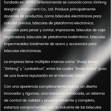
fundada en 1994 y anteriormente se conocía como Xinfeng
Weighing Instrument Co., Ltd. Produce principalmente
docenas de productos, como básculas electrónicas para
calcular precios, básculas de plataforma electrónica,
básculas para pesar y contar, impresoras. básculas de caja
registradora, básculas de plataforma inalámbrica, básculas
impermeables totalmente de acero y accesorios para
básculas electrónicas.
La empresa tiene múltiples marcas como "Sharp Arrow",
"Xinfeng" y "Junkaishun", entre las cuales "Sharp Arrow" goza
de una buena reputación en el mercado chino.
Con una apariencia completamente nueva, un diseño
innovador y riguroso, una artesanía sofisticada, un sistema
de control de calidad y pruebas eficiente y completo,
estamos comprometidos con la industria de las básculas