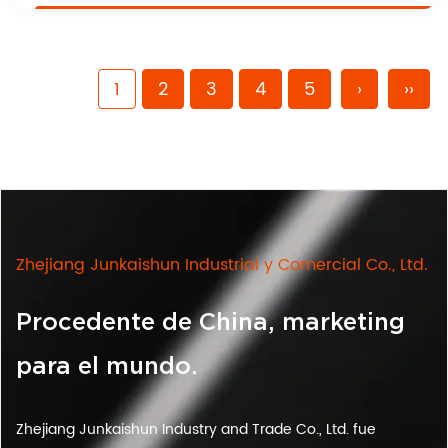
1
2
3
4
5
›
››
Zhejiang Junkaishun Industrial y Comercial Co., Ltd.
Procedente de China, marketing
para el mundo.
Zhejiang Junkaishun Industry and Trade Co., Ltd. fue