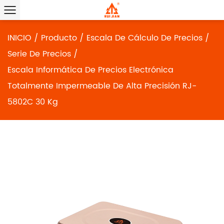
INICIO
/
Producto
/
Escala De Cálculo De Precios
/
Serie De Precios
/
Escala Informática De Precios Electrónica
Totalmente Impermeable De Alta Precisión RJ-
5802C 30 Kg