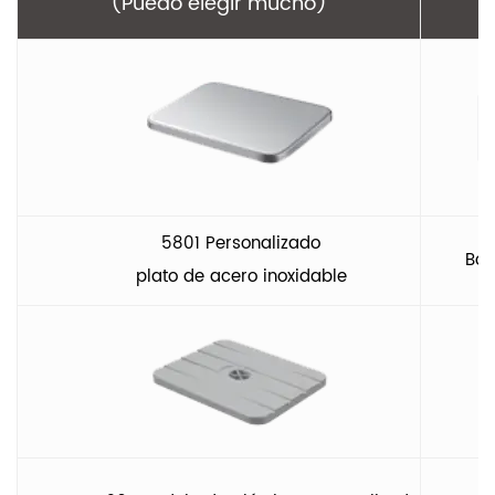
(Puedo elegir mucho)
5801 Personalizado
Bot
plato de acero inoxidable