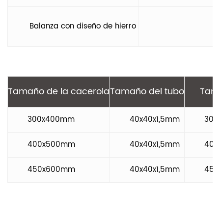
Balanza con diseño de hierro
Tamaño de la cacerola
Tamaño del tubo
Tam
300x400mm
40x40x1,5mm
30x
400x500mm
40x40x1,5mm
40x
450x600mm
40x40x1,5mm
45x