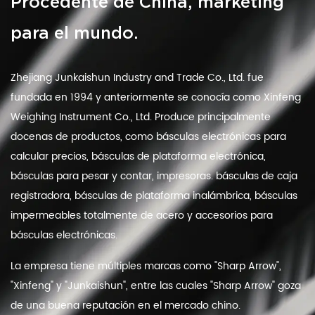
Procedente de China, marketing
para el mundo.
Zhejiang Junkaishun Industry and Trade Co., Ltd. fue
fundada en 1994 y anteriormente se conocía como Xinfeng
Weighing Instrument Co., Ltd. Produce principalmente
docenas de productos, como básculas electrónicas para
calcular precios, básculas de plataforma electrónica,
básculas para pesar y contar, impresoras. básculas de caja
registradora, básculas de plataforma inalámbrica, básculas
impermeables totalmente de acero y accesorios para
básculas electrónicas.
La empresa tiene múltiples marcas como "Sharp Arrow",
"Xinfeng" y "Junkaishun", entre las cuales "Sharp Arrow" goza
de una buena reputación en el mercado chino.