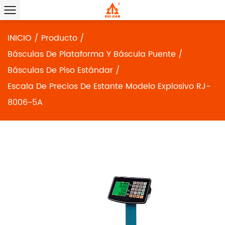
INICIO
/
Producto
/
Básculas De Plataforma Y Báscula Puente
/
Básculas De Piso Estándar
/
Escala De Precios De Estante Modelo Explosivo RJ-
8006-5A